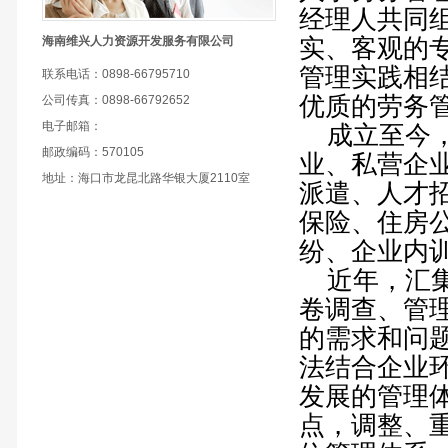
经理人共同
海南维兴人力资源开发服务有限公司
实、客观的
管理实践相
联系电话：0898-66795710
优质的劳务
公司传真：0898-66792652
电子邮箱：
成立至今，
邮政编码：570105
业、私营企
地址：海口市龙昆北路华银大厦2110室
派遣、人才招
保险、住房
纷、企业内
近年，汇集
卷调查、管
的需求和问
法结合企业
发展的管理
点，调整、